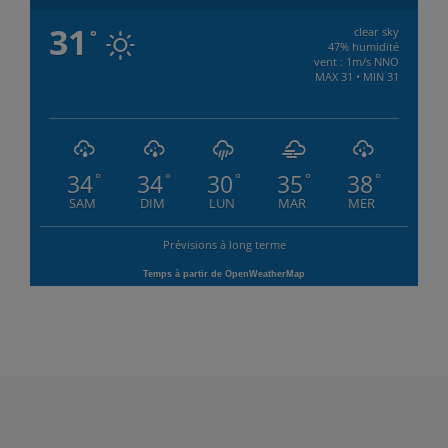
31
clear sky
°
47% humidité
vent : 1m/s NNO
MAX 31 • MIN 31
34
34
30
35
38
°
°
°
°
°
SAM
DIM
LUN
MAR
MER
Prévisions à long terme
Temps à partir de OpenWeatherMap