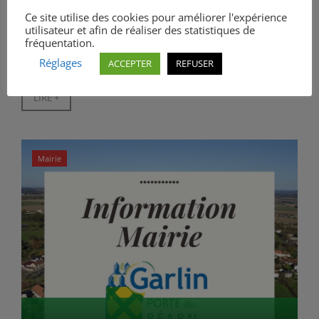
29 juillet 2026
Ce site utilise des cookies pour améliorer l'expérience
utilisateur et afin de réaliser des statistiques de
fréquentation.
La Mairie de Garlin, l'EHPAD et le CCAS de Garlin
Réglages
ACCEPTER
REFUSER
font un appel aux dons...
LIRE +
Mairie