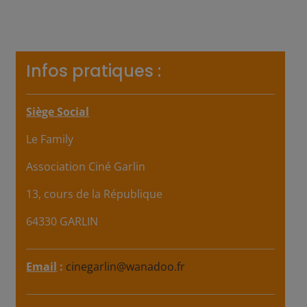
Infos pratiques :
Siège Social
Le Family
Association Ciné Garlin
13, cours de la République
64330 GARLIN
Email
:
cinegarlin@wanadoo.fr