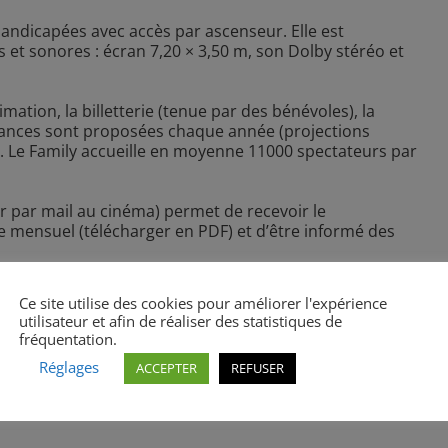
andicapées avec accès par ascenseur. Elle est
s et sonores : écran 7,20 × 3,50 m, son Dolby stéréo et
mation, la billetterie (tenue par des bénévoles), la
séances sont proposées chaque année (projections
s. Le Family accueille en moyenne 11000 spectateurs par
 par mail au cinéma
) permet de recevoir le
mensuel (télécharger en PDF) et d’être informé des
Ce site utilise des cookies pour améliorer l'expérience
utilisateur et afin de réaliser des statistiques de
fréquentation.
Réglages
ACCEPTER
REFUSER