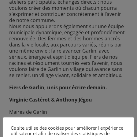
ateliers participatifs, échanges directs : nous
voulons créer des moments où chacun pourra
s’exprimer et contribuer concrètement à l’avenir
de notre commune.
Nous nous appuierons également sur une équipe
municipale dynamique, engagée et profondément
renouvelée. Des femmes et des hommes ancrés
dans la vie locale, aux parcours variés, réunis par
une même envie : faire avancer Garlin, avec
sérieux, énergie et esprit d’équipe. Fiers de nos
racines et résolument tournés vers l’avenir, nous
voulons faire de Garlin un village qui avance sans
se renier, un village vivant, solidaire et ambitieux.
Fiers de Garlin, unis pour écrire demain.
Virginie Castérot & Anthony Jégou
Maires de Garlin
Ce site utilise des cookies pour améliorer l'expérience
utilisateur et afin de réaliser des statistiques de