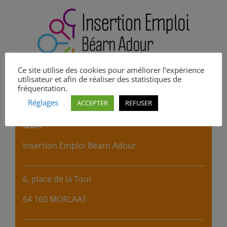
Ce site utilise des cookies pour améliorer l'expérience
utilisateur et afin de réaliser des statistiques de
fréquentation.
Infos pratiques :
Réglages
ACCEPTER
REFUSER
IEBA
Insertion Emploi Béarn Adour
6, place de la Tour
64 160 MORLAAS