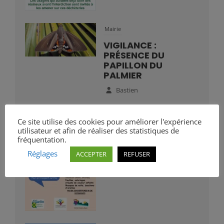
Mairie
VIGILANCE :
PRÉSENCE DU
PAPILLON DU
PALMIER
Bastien
CCLB64
Ce site utilise des cookies pour améliorer l'expérience
utilisateur et afin de réaliser des statistiques de
APPEL AUX DONS
fréquentation.
POUR LES SINISTRES
DES INCENDIES
Réglages
ACCEPTER
REFUSER
Bastien