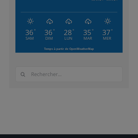
36
36
28
35
37
°
°
°
°
°
SAM
DIM
LUN
MAR
MER
Temps à partir de OpenWeatherMap
Rechercher: