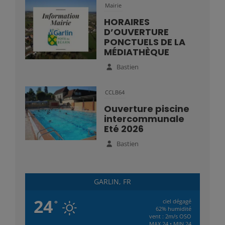
Mairie
HORAIRES
D’OUVERTURE
PONCTUELS DE LA
MÉDIATHÈQUE
Bastien
CCLB64
Ouverture piscine
intercommunale
Eté 2026
Bastien
GARLIN, FR
24
ciel dégagé
°
62% humidité
vent : 2m/s OSO
MAX 24 • MIN 24