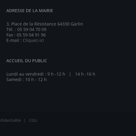
ADRESSE DE LA MAIRIE
3, Place de la Résistance 64330 Garlin
Tél. : 05 59 04 70 09
Fax : 05 59 04 91 96
E-mail :
Cliquez-ici
ACCUEIL DU PUBLIC
Lundi au vendredi : 9 h -12 h | 14 h -16 h
Samedi : 10 h - 12 h
fidentialité
|
CGU