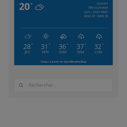
20
couvert
°
78% humidité
vent : 2m/s NNO
MAX 20 • MIN 20
28
31
36
37
32
°
°
°
°
°
JEU
VEN
SAM
DIM
LUN
Temps à partir de OpenWeatherMap
Rechercher: