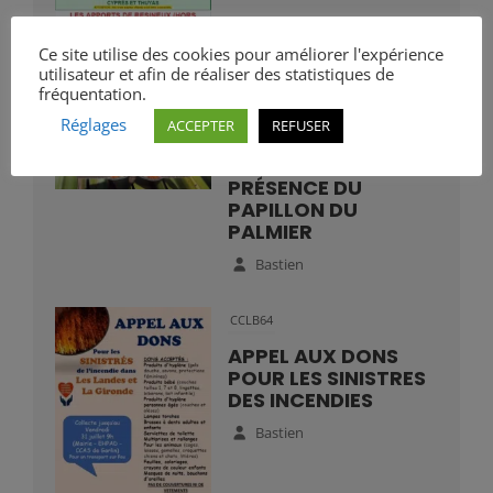
Ce site utilise des cookies pour améliorer l'expérience
utilisateur et afin de réaliser des statistiques de
fréquentation.
Réglages
ACCEPTER
REFUSER
Mairie
VIGILANCE :
PRÉSENCE DU
PAPILLON DU
PALMIER
Bastien
CCLB64
APPEL AUX DONS
POUR LES SINISTRES
DES INCENDIES
Bastien