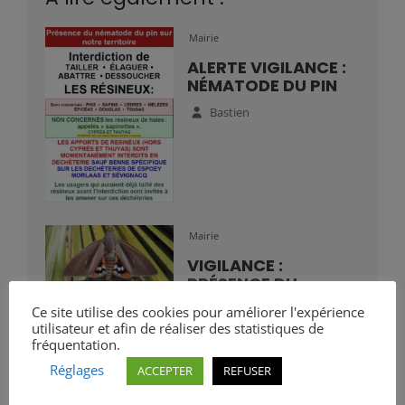
Mairie
ALERTE VIGILANCE :
NÉMATODE DU PIN
Bastien
Mairie
VIGILANCE :
PRÉSENCE DU
PAPILLON DU
Ce site utilise des cookies pour améliorer l'expérience
PALMIER
utilisateur et afin de réaliser des statistiques de
fréquentation.
Bastien
Réglages
ACCEPTER
REFUSER
CCLB64