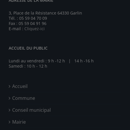
ADRESSE DE LA MAIRIE
3, Place de la Résistance 64330 Garlin
Tél. : 05 59 04 70 09
Fax : 05 59 04 91 96
E-mail :
Cliquez-ici
ACCUEIL DU PUBLIC
Lundi au vendredi : 9 h -12 h | 14 h -16 h
Samedi : 10 h - 12 h
Accueil
Commune
Conseil municipal
Mairie