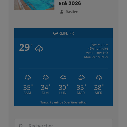
Eté 2026
Bastien
GARLIN, FR
29
légère pluie
°
45% humidité
vent : 1m/s NO
MAX 29 • MIN 29
35
34
30
35
38
°
°
°
°
°
SAM
DIM
LUN
MAR
MER
Temps à partir de OpenWeatherMap
Rechercher: