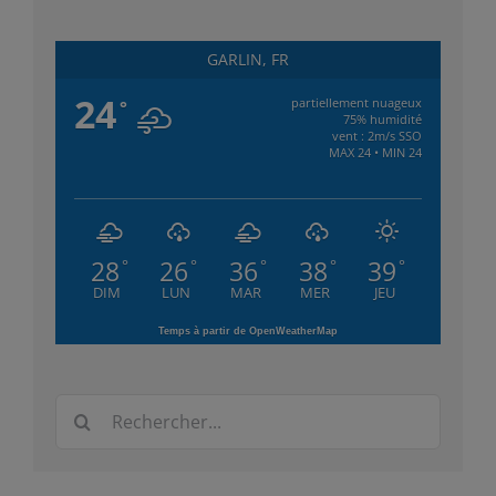
GARLIN, FR
24
partiellement nuageux
°
75% humidité
vent : 2m/s SSO
MAX 24 • MIN 24
28
26
36
38
39
°
°
°
°
°
DIM
LUN
MAR
MER
JEU
Temps à partir de OpenWeatherMap
Rechercher: