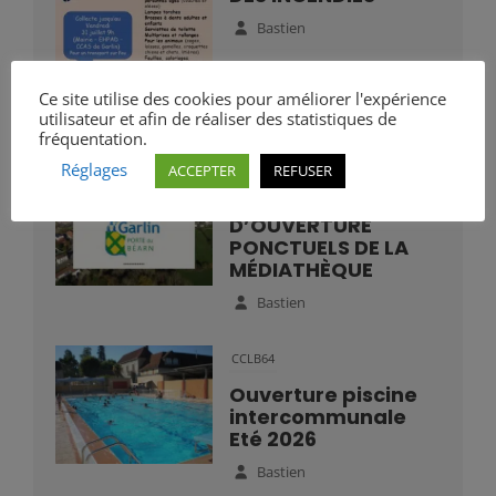
Bastien
Ce site utilise des cookies pour améliorer l'expérience
utilisateur et afin de réaliser des statistiques de
fréquentation.
Réglages
Mairie
ACCEPTER
REFUSER
HORAIRES
D’OUVERTURE
PONCTUELS DE LA
MÉDIATHÈQUE
Bastien
CCLB64
Ouverture piscine
intercommunale
Eté 2026
Bastien