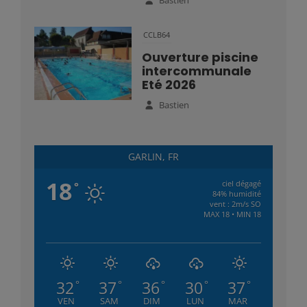
Bastien
CCLB64
Ouverture piscine
intercommunale
Eté 2026
Bastien
GARLIN, FR
18
ciel dégagé
°
84% humidité
vent : 2m/s SO
MAX 18 • MIN 18
32
37
36
30
37
°
°
°
°
°
VEN
SAM
DIM
LUN
MAR