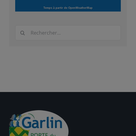
Temps à partir de OpenWeatherMap
Rechercher: