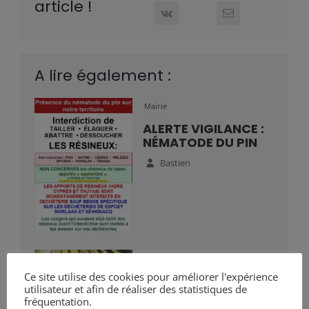
article !
A lire également :
Mairie
ALERTE VIGILANCE :
NÉMATODE DU PIN
Bastien
Mairie
Ce site utilise des cookies pour améliorer l'expérience
VIGILANCE :
utilisateur et afin de réaliser des statistiques de
PRÉSENCE DU
fréquentation.
PAPILLON DU