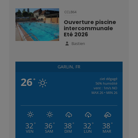
CCLB64
Ouverture piscine
intercommunale
Eté 2026
Bastien
GARLIN, FR
26
ciel dégagé
°
56% humidité
vent : 1m/s NO
MAX 26 • MIN 26
32
36
38
32
38
°
°
°
°
°
VEN
SAM
DIM
LUN
MAR