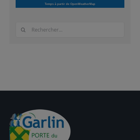
Temps à partir de OpenWeatherMap
Rechercher: