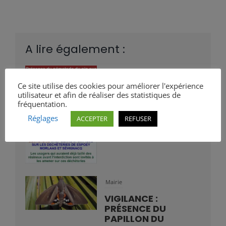
A lire également :
Mairie
Ce site utilise des cookies pour améliorer l'expérience
ALERTE VIGILANCE :
utilisateur et afin de réaliser des statistiques de
NÉMATODE DU PIN
fréquentation.
Bastien
Réglages
ACCEPTER
REFUSER
Mairie
VIGILANCE :
PRÉSENCE DU
PAPILLON DU