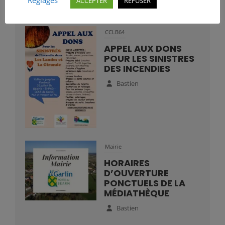
ACCEPTER
REFUSER
Bastien
CCLB64
APPEL AUX DONS
POUR LES SINISTRES
DES INCENDIES
Bastien
Mairie
HORAIRES
D’OUVERTURE
PONCTUELS DE LA
MÉDIATHÈQUE
Bastien