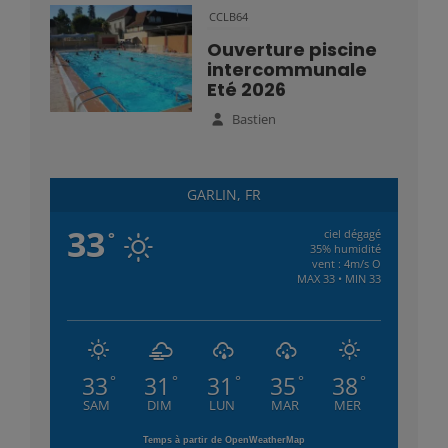
CCLB64
Ouverture piscine
intercommunale
Eté 2026
Bastien
GARLIN, FR
33
ciel dégagé
°
35% humidité
vent : 4m/s O
MAX 33 • MIN 33
33
31
31
35
38
°
°
°
°
°
SAM
DIM
LUN
MAR
MER
Temps à partir de OpenWeatherMap