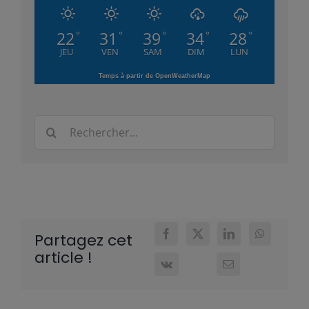
22
31
39
34
28
°
°
°
°
°
JEU
VEN
SAM
DIM
LUN
Temps à partir de OpenWeatherMap
Rechercher:
Partagez cet
article !