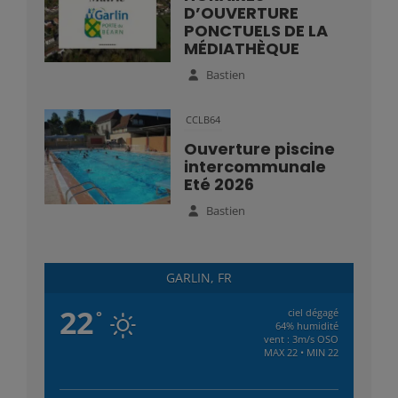
D’OUVERTURE
PONCTUELS DE LA
MÉDIATHÈQUE
Bastien
CCLB64
Ouverture piscine
intercommunale
Eté 2026
Bastien
GARLIN, FR
22
ciel dégagé
°
64% humidité
vent : 3m/s OSO
MAX 22 • MIN 22