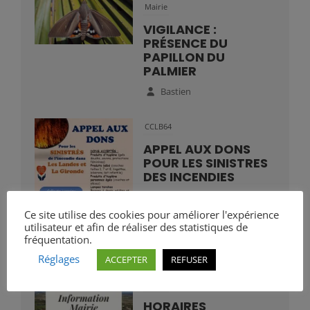
Mairie
VIGILANCE :
PRÉSENCE DU
PAPILLON DU
PALMIER
Bastien
CCLB64
APPEL AUX DONS
POUR LES SINISTRES
DES INCENDIES
Bastien
Ce site utilise des cookies pour améliorer l'expérience
utilisateur et afin de réaliser des statistiques de
fréquentation.
Réglages
ACCEPTER
REFUSER
Mairie
HORAIRES