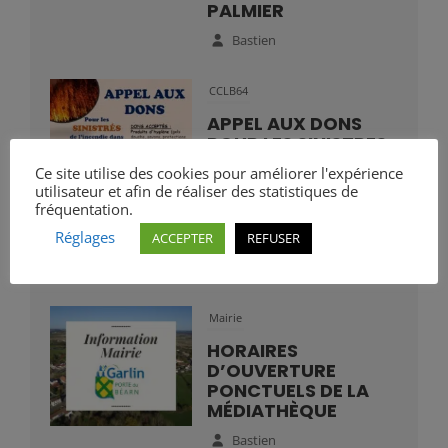
PALMIER
Bastien
CCLB64
APPEL AUX DONS
POUR LES SINISTRES
DES INCENDIES
Ce site utilise des cookies pour améliorer l'expérience
utilisateur et afin de réaliser des statistiques de
Bastien
fréquentation.
Réglages
ACCEPTER
REFUSER
Mairie
HORAIRES
D’OUVERTURE
PONCTUELS DE LA
MÉDIATHÈQUE
Bastien