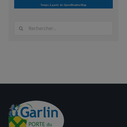
Temps à partir de OpenWeatherMap
Rechercher: