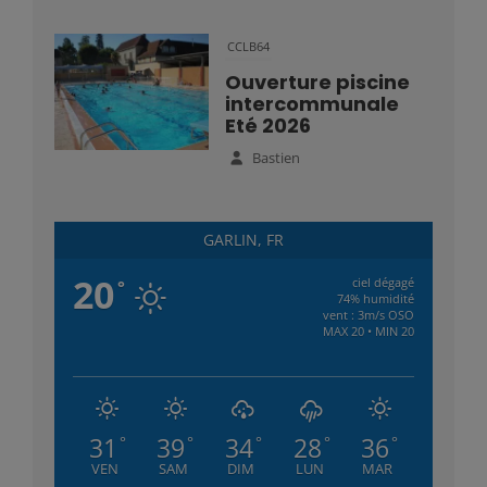
CCLB64
Ouverture piscine
intercommunale
Eté 2026
Bastien
GARLIN, FR
20
ciel dégagé
°
74% humidité
vent : 3m/s OSO
MAX 20 • MIN 20
31
39
34
28
36
°
°
°
°
°
VEN
SAM
DIM
LUN
MAR