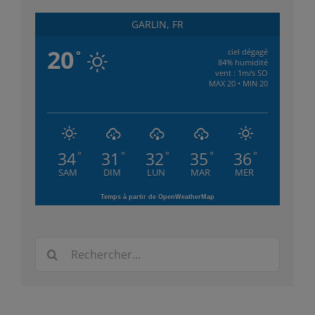
GARLIN, FR
20
ciel dégagé
°
84% humidité
vent : 1m/s SO
MAX 20 • MIN 20
34
31
32
35
36
°
°
°
°
°
SAM
DIM
LUN
MAR
MER
Temps à partir de OpenWeatherMap
Rechercher: