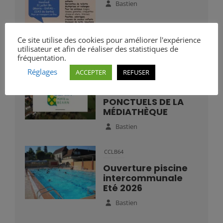
Bastien
Ce site utilise des cookies pour améliorer l'expérience
utilisateur et afin de réaliser des statistiques de
fréquentation.
Mairie
Réglages
ACCEPTER
REFUSER
HORAIRES
D’OUVERTURE
PONCTUELS DE LA
MÉDIATHÈQUE
Bastien
CCLB64
Ouverture piscine
intercommunale
Eté 2026
Bastien