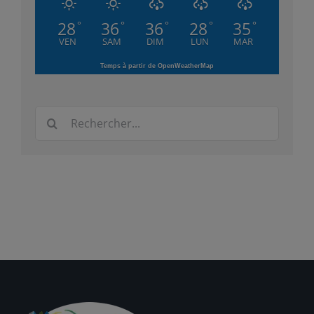
28
36
36
28
35
°
°
°
°
°
VEN
SAM
DIM
LUN
MAR
Temps à partir de OpenWeatherMap
Rechercher: