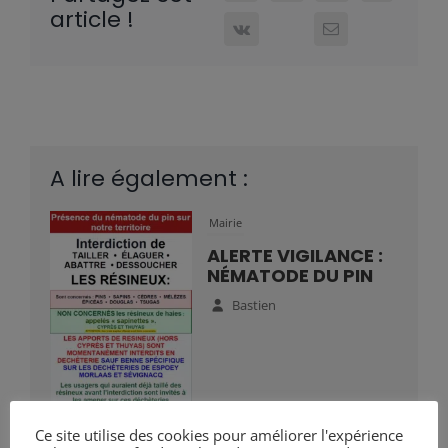
article !
A lire également :
Mairie
ALERTE VIGILANCE :
NÉMATODE DU PIN
Bastien
Ce site utilise des cookies pour améliorer l'expérience
Mairie