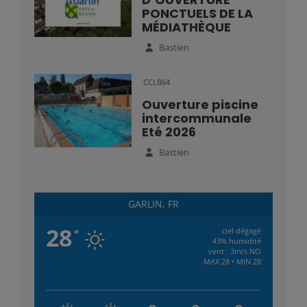
PONCTUELS DE LA
MÉDIATHÈQUE
Bastien
CCLB64
Ouverture piscine
intercommunale
Eté 2026
Bastien
GARLIN, FR
28
ciel dégagé
°
43% humidité
vent : 3m/s NO
MAX 28 • MIN 28