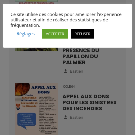
Ce site utilise des cookies pour améliorer l'expérience
utilisateur et afin de réaliser des statistiques de
fréquentation.
Réglages
ACCEPTER
REFUSER
Mairie
VIGILANCE :
PRÉSENCE DU
PAPILLON DU
PALMIER
Bastien
CCLB64
APPEL AUX DONS
POUR LES SINISTRES
DES INCENDIES
Bastien