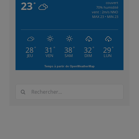
23
couvert
°
70% humidité
vent : 2m/s NNO
MAX 23 • MIN 23
28
31
38
32
29
°
°
°
°
°
JEU
VEN
SAM
DIM
LUN
Temps à partir de OpenWeatherMap
Rechercher: