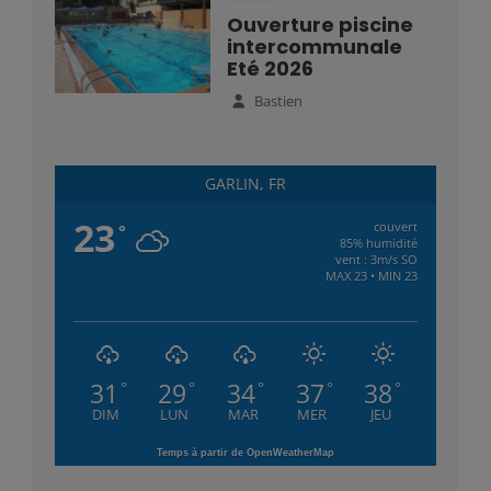
Ouverture piscine
intercommunale
Eté 2026
Bastien
GARLIN, FR
23
couvert
°
85% humidité
vent : 3m/s SO
MAX 23 • MIN 23
31
29
34
37
38
°
°
°
°
°
DIM
LUN
MAR
MER
JEU
Temps à partir de OpenWeatherMap