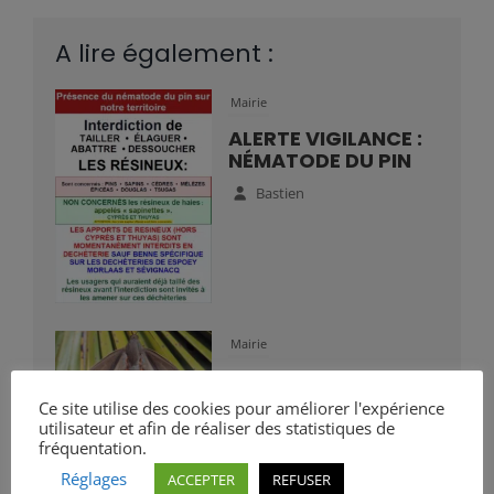
A lire également :
Mairie
ALERTE VIGILANCE :
NÉMATODE DU PIN
Bastien
Mairie
VIGILANCE :
PRÉSENCE DU
Ce site utilise des cookies pour améliorer l'expérience
PAPILLON DU
utilisateur et afin de réaliser des statistiques de
PALMIER
fréquentation.
Réglages
Bastien
ACCEPTER
REFUSER