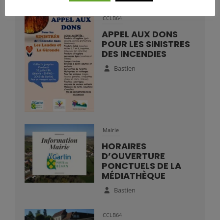
CCLB64
APPEL AUX DONS
POUR LES SINISTRES
DES INCENDIES
Bastien
Mairie
HORAIRES
D’OUVERTURE
PONCTUELS DE LA
MÉDIATHÈQUE
Bastien
CCLB64