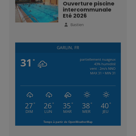
Ouverture piscine
intercommunale
Eté 2026
Bastien
GARLIN, FR
31
partiellement nuageux
°
43% humidité
vent : 2m/s NNO
MAX 31 • MIN 31
27
26
35
38
40
°
°
°
°
°
DIM
LUN
MAR
MER
JEU
Temps à partir de OpenWeatherMap