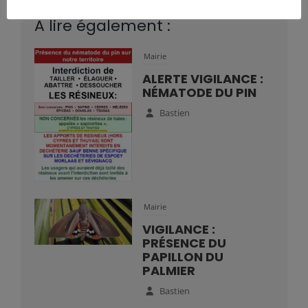
A lire également :
Mairie
ALERTE VIGILANCE :
NÉMATODE DU PIN
Bastien
Mairie
VIGILANCE :
PRÉSENCE DU
PAPILLON DU
PALMIER
Bastien