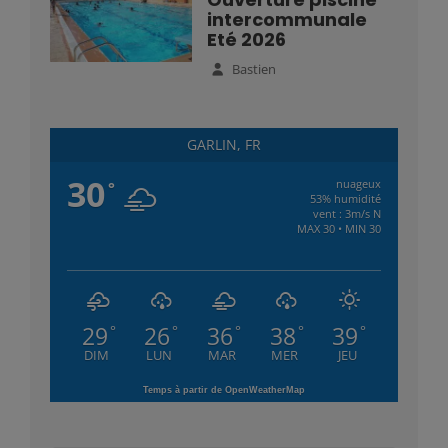
intercommunale
Eté 2026
Bastien
GARLIN, FR
30
nuageux
°
53% humidité
vent : 3m/s N
MAX 30 • MIN 30
29
26
36
38
39
°
°
°
°
°
DIM
LUN
MAR
MER
JEU
Temps à partir de OpenWeatherMap