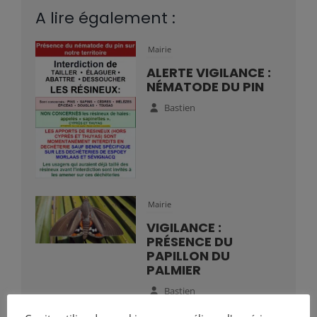
A lire également :
Mairie
ALERTE VIGILANCE :
NÉMATODE DU PIN
Bastien
Mairie
VIGILANCE :
PRÉSENCE DU
PAPILLON DU
PALMIER
Bastien