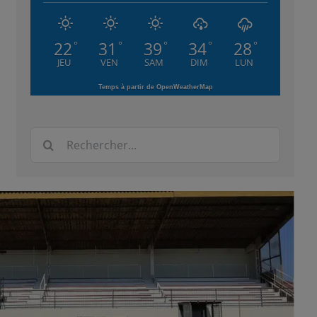
22
31
39
34
28
°
°
°
°
°
JEU
VEN
SAM
DIM
LUN
Temps à partir de OpenWeatherMap
Rechercher: