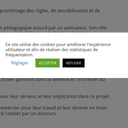
prentissage des règles, de sensibilisation et de
et pédagogique assuré par un animateur. Son rôle
n et la réalisation de l’atelier, à impulser une
des opérations. Chaque jeune touche une bourse de 90
Ce site utilise des cookies pour améliorer l'expérience
ateliers. La mairie finance les bourses des jeunes et le
utilisateur et afin de réaliser des statistiques de
fréquentation.
i ont eu droit à un rafraichissement. (peinture du mur
Réglages
ACCEPTER
REFUSER
rée).
toyen garlinois dans la défense et l'entretien du
our leur sérieux, et leur implication dans ce projet.
s remercier pour leur travail et leur donner en main
é l’atelier par un discours.