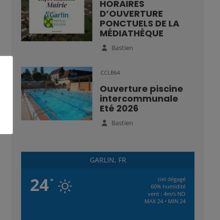
HORAIRES
D’OUVERTURE
PONCTUELS DE LA
MÉDIATHÈQUE
Bastien
CCLB64
Ouverture piscine
intercommunale
Eté 2026
Bastien
GARLIN, FR
24
ciel dégagé
°
60% humidité
vent : 4m/s NO
MAX 24 • MIN 24