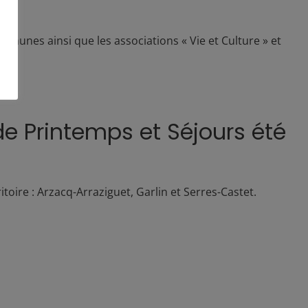
unes ainsi que les associations « Vie et Culture » et
e Printemps et Séjours été
toire : Arzacq-Arraziguet, Garlin et Serres-Castet.