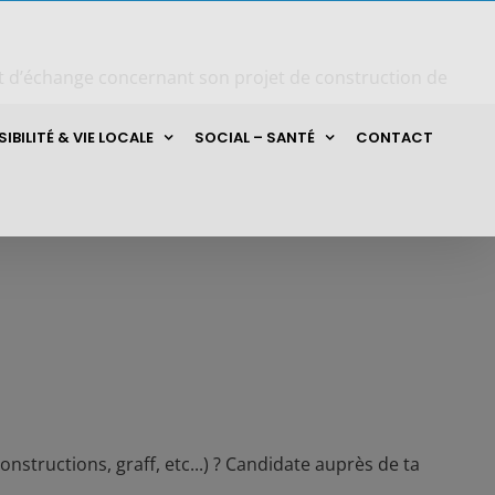
et d’échange concernant son projet de construction de
IBILITÉ & VIE LOCALE
SOCIAL – SANTÉ
CONTACT
constructions, graff, etc...) ? Candidate auprès de ta