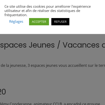
iers jeunes 2021
Ce site utilise des cookies pour améliorer l'expérience
utilisateur et afin de réaliser des statistiques de
de communes des Luys en Béarn en partenariat avec les comm
fréquentation.
Réglages
ACCEPTER
REFUSER
 Espaces Jeunes / Vacances d
 la jeunesse, 3 espaces jeunes vous accueillent sur le terri
20
s. Rémy Conderanne, animateur CCLB, a encadré ce groupe.