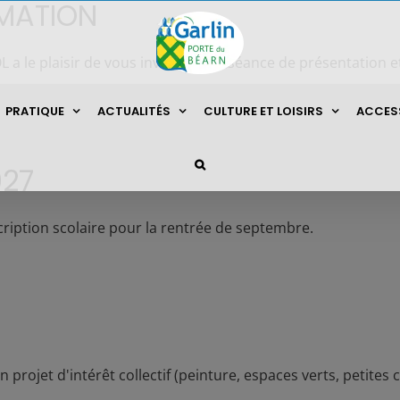
RMATION
a le plaisir de vous inviter à une séance de présentation 
PRATIQUE
ACTUALITÉS
CULTURE ET LOISIRS
ACCESS
027
scription scolaire pour la rentrée de septembre.
 projet d'intérêt collectif (peinture, espaces verts, petites 