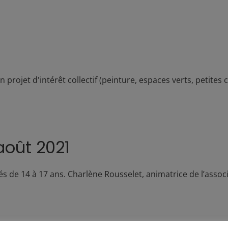
 projet d'intérêt collectif (peinture, espaces verts, petites 
août 2021
 de 14 à 17 ans. Charlène Rousselet, animatrice de l’associ