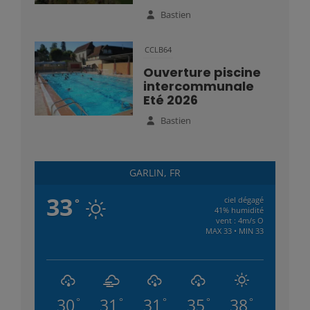
Bastien
CCLB64
Ouverture piscine
intercommunale
Eté 2026
Bastien
GARLIN, FR
33
ciel dégagé
°
41% humidité
vent : 4m/s O
MAX 33 • MIN 33
30
31
31
35
38
°
°
°
°
°