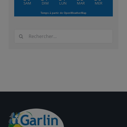
SAM
DIM
LUN
MAR
MER
Temps à partir de OpenWeatherMap
Rechercher: