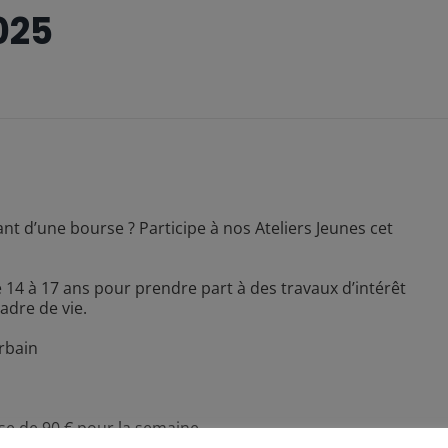
025
t d’une bourse ? Participe à nos Ateliers Jeunes cet
4 à 17 ans pour prendre part à des travaux d’intérêt
adre de vie.
rbain
se de 90 € pour la semaine.