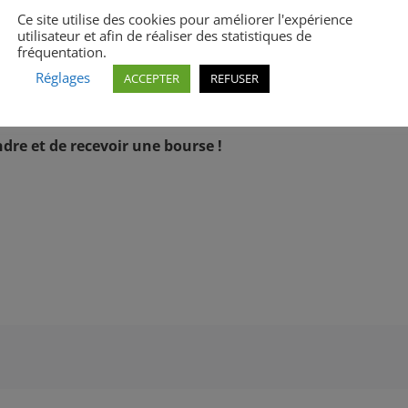
cieront d’une initiation de 2h aux gestes qui sauvent,
Ce site utilise des cookies pour améliorer l'expérience
utilisateur et afin de réaliser des statistiques de
é d’acquérir des compétences précieuses.
fréquentation.
LIN avant le 15 juin !
Réglages
ACCEPTER
REFUSER
dre et de recevoir une bourse !