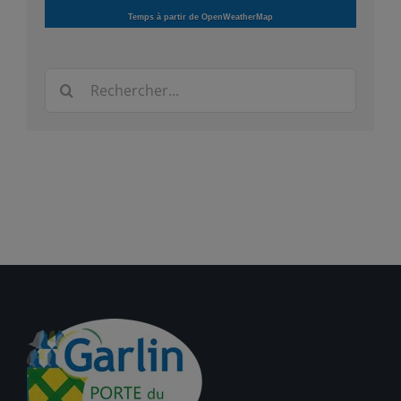
Temps à partir de OpenWeatherMap
Rechercher: