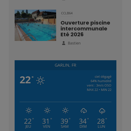
CCLB64
Ouverture piscine
intercommunale
Eté 2026
Bastien
GARLIN, FR
22
ciel dégagé
°
64% humidité
vent : 3m/s OSO
MAX 22 • MIN 22
22
31
39
34
28
°
°
°
°
°
JEU
VEN
SAM
DIM
LUN