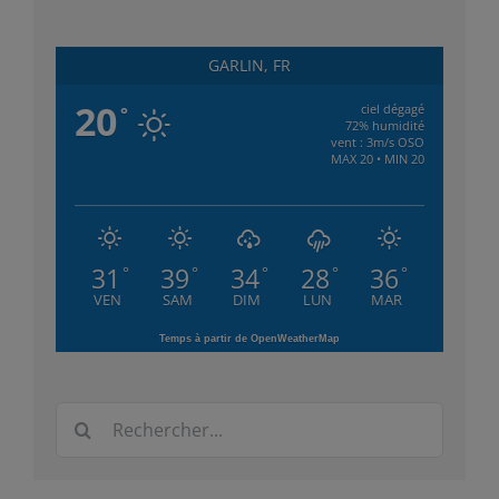
GARLIN, FR
20
ciel dégagé
°
72% humidité
vent : 3m/s OSO
MAX 20 • MIN 20
31
39
34
28
36
°
°
°
°
°
VEN
SAM
DIM
LUN
MAR
Temps à partir de OpenWeatherMap
Rechercher: