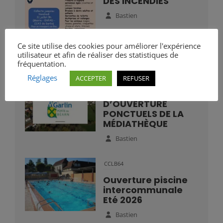
DES INCENDIES
Bastien
Ce site utilise des cookies pour améliorer l'expérience
utilisateur et afin de réaliser des statistiques de
fréquentation.
Réglages
ACCEPTER
REFUSER
Mairie
HORAIRES
D’OUVERTURE
PONCTUELS DE LA
MÉDIATHÈQUE
Bastien
CCLB64
Ouverture piscine
intercommunale
Eté 2026
Bastien