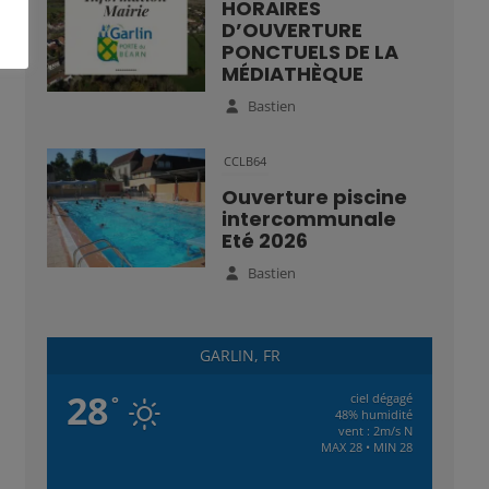
HORAIRES
D’OUVERTURE
PONCTUELS DE LA
MÉDIATHÈQUE
Bastien
CCLB64
Ouverture piscine
intercommunale
Eté 2026
Bastien
GARLIN, FR
28
ciel dégagé
°
48% humidité
vent : 2m/s N
MAX 28 • MIN 28