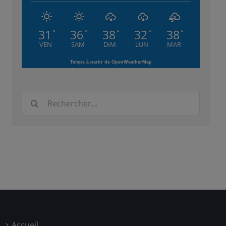
31
36
38
32
38
°
°
°
°
°
VEN
SAM
DIM
LUN
MAR
Temps à partir de OpenWeatherMap
Rechercher:
Accueil