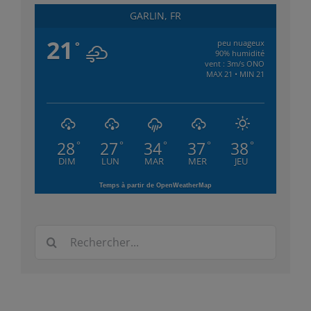
GARLIN, FR
21
peu nuageux
°
90% humidité
vent : 3m/s ONO
MAX 21 • MIN 21
28
27
34
37
38
°
°
°
°
°
DIM
LUN
MAR
MER
JEU
Temps à partir de OpenWeatherMap
Rechercher: