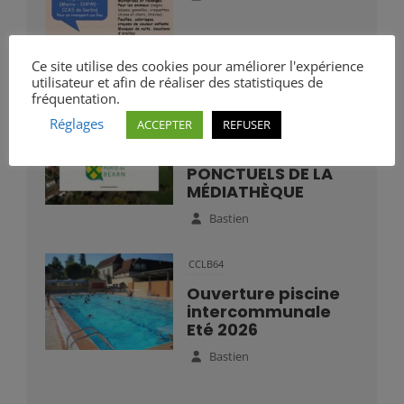
Ce site utilise des cookies pour améliorer l'expérience
utilisateur et afin de réaliser des statistiques de
fréquentation.
Mairie
Réglages
ACCEPTER
REFUSER
HORAIRES
D’OUVERTURE
PONCTUELS DE LA
MÉDIATHÈQUE
Bastien
CCLB64
Ouverture piscine
intercommunale
Eté 2026
Bastien